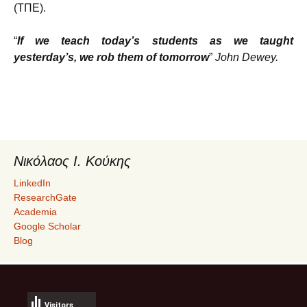
(ΤΠΕ).
“
If we teach today’s students as we taught
yesterday’s, we rob them of tomorrow
”
John Dewey.
Νικόλαος Ι. Κούκης
LinkedIn
ResearchGate
Academia
Google Scholar
Blog
Visitors